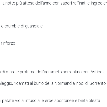
a notte più attesa dell’anno con sapori raffinati e ingredie
 e crumble di guanciale
 rinforzo
di mare e profumo dell’agrumeto sorrentino con Astice all
taleggio, ricamati al burro della Normandia, noci di Sorrento
di patate viola, infuso alle erbe spontanee e bieta oleata