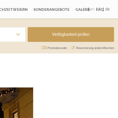
it
en
fr
de
HZEITSFEIERN
SONDERANGEBOTE
GALERIE
FAQ
Promotioncode:
Reservierung ändern/löschen