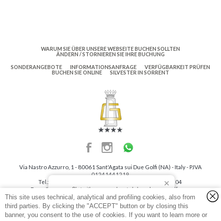
WARUM SIE ÜBER UNSERE WEBSEITE BUCHEN SOLLTEN
ÄNDERN / STORNIEREN SIE IHRE BUCHUNG
SONDERANGEBOTE
INFORMATIONSANFRAGE
VERFÜGBARKEIT PRÜFEN
BUCHEN SIE ONLINE
SILVESTER IN SORRENT
Via Nastro Azzurro, 1
-
80061
Sant'Agata sui Due Golfi
(NA)
-
Italy
- P.IVA
01241441219
Tel.:
+39 081 878 00 04
Whatsapp:
+39 081 878 00 04
Fax: +39 081 808 04 41
Email:
info@grandhotelduegolfi.com
Chat with us, we are here to help you!
Grand Hotel Due Golfi
This site uses technical, analytical and profiling cookies, also from
P.IVA e CF:
0124 144 12 19
Via Nastro Azzurro, 1 - 80061 Sant'Agata (NA) - 80061 Sant'Agata sui Due Golfi
Copyright © 2026 Grand Hotel Due Golfi. All rights reserved.
Company Info
-
third parties. By clicking the "ACCEPT" button or by closing this
Privacy Policy
-
Cookie Policy
(NA) - Italy
-
Sitemap, Impressum und Vorschläge
banner, you consent to the use of cookies. If you want to learn more or